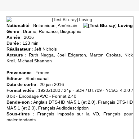
Nationalité
: Britannique, Américain
Genre
: Drame, Romance, Biographie
Année
: 2016
Durée
: 123 min
Réalisateur
: Jeff Nichols
Acteurs
: Ruth Negga, Joel Edgerton, Marton Csokas, Nick
Kroll
, Michael Shannon
Provenance
: France
Éditeur
: Studiocanal
Date de sortie
: 20 juin 2016
Format vidéo
: 1920x1080 / 24p - SDR / BT.709 - YCbCr 4:2:0 /
8 bit - Encodage AVC - Format 2.40
Bande-son
: Anglais DTS-HD MA 5.1 (et 2.0), Français DTS-HD
MA 5.1 (et 2.0), Français Audiodescription
Sous-titres
: Français imposés sur la VO, Français pour
malentendants