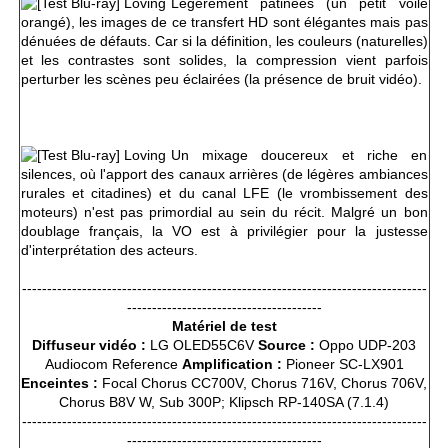
Légèrement patinées (un petit voile
orangé), les images de ce transfert HD sont élégantes mais pas
dénuées de défauts. Car si la définition, les couleurs (naturelles)
et les contrastes sont solides, la compression vient parfois
perturber les scènes peu éclairées (la présence de bruit vidéo).
Un mixage doucereux et riche en
silences, où l'apport des canaux arrières (de légères ambiances
rurales et citadines) et du canal LFE (le vrombissement des
moteurs) n'est pas primordial au sein du récit. Malgré un bon
doublage français, la VO est à privilégier pour la justesse
d'interprétation des acteurs.
---------------------------------------------------------------------------------
---------------------------------------
Matériel de test
Diffuseur vidéo :
LG OLED55C6V
Source :
Oppo UDP-203
Audiocom Reference
Amplification :
Pioneer SC-LX901
Enceintes :
Focal Chorus CC700V, Chorus 716V, Chorus 706V,
Chorus B8V W, Sub 300P; Klipsch RP-140SA (7.1.4)
---------------------------------------------------------------------------------
---------------------------------------