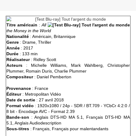
Titre américain
:
All
the Money in the World
Nationalité
: Américain, Britannique
Genre
: Drame, Thriller
Année
: 2017
Durée
: 133 min
Réalisateur
: Ridley Scott
Acteurs
:
Michelle Williams, Mark Wahlberg, Christopher
Plummer, Romain Duris, Charlie Plummer
Compositeur
: Daniel Pemberton
Provenance
: France
Éditeur
: Metropolitan Vidéo
Date de sortie
: 27 avril 2018
Format vidéo
: 1920x1080 / 24p - SDR / BT.709 - YCbCr 4:2:0 /
8 bit - Encodage AVC - Format 2.39
Bande-son
: Anglais DTS-HD MA 5.1, Français DTS-HD MA
5.1, Anglais Audiodescription
Sous-titres
: Français, Français pour malentandants