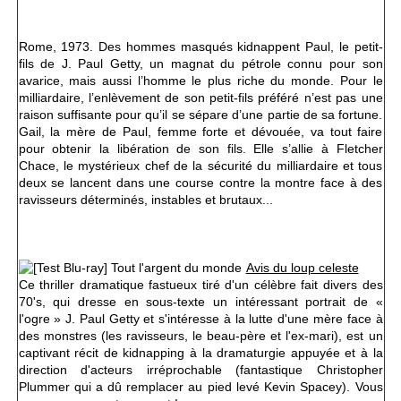
Rome, 1973. Des hommes masqués kidnappent Paul, le petit-
fils de J. Paul Getty, un magnat du pétrole connu pour son
avarice, mais aussi l’homme le plus riche du monde. Pour le
milliardaire, l’enlèvement de son petit-fils préféré n’est pas une
raison suffisante pour qu’il se sépare d’une partie de sa fortune.
Gail, la mère de Paul, femme forte et dévouée, va tout faire
pour obtenir la libération de son fils. Elle s’allie à Fletcher
Chace, le mystérieux chef de la sécurité du milliardaire et tous
deux se lancent dans une course contre la montre face à des
ravisseurs déterminés, instables et brutaux...
Avis du loup celeste
Ce thriller dramatique fastueux t
iré d'un célèbre fait divers des
70's,
qui dresse en sous-texte un intéressant
portrait de «
l'ogre »
J. Paul Getty et s'intéresse à la lutte d'une mère face à
des monstres (les ravisseurs, le beau-père et l'ex-mari),
est un
captivant récit de kidnapping à la dramaturgie appuyée
et à la
direction d'acteurs irréprochable (fantastique
Christopher
Plummer qui a dû remplacer au pied levé
Kevin Spacey
).
Vous