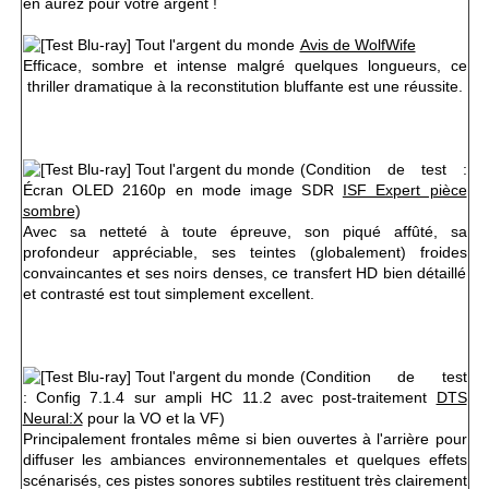
en aurez pour votre argent !
Avis de WolfWife
Efficace, sombre et intense malgré quelques longueurs, ce
thriller dramatique à la reconstitution bluffante est une réussite.
(
Condition de test :
Écran OLED 2160p en mode image SDR
ISF Expert pièce
sombre
)
Avec sa netteté à toute épreuve, son piqué affûté, sa
profondeur appréciable, ses teintes (globalement) froides
convaincantes et ses noirs denses, ce transfert HD bien détaillé
et contrasté est tout simplement excellent.
(
Condition de test
:
Config 7.1.4 sur ampli HC 11.2 avec post-traitement
DTS
Neural:X
pour la VO et la VF)
Principalement frontales même si bien ouvertes à l'arrière pour
diffuser les ambiances environnementales et quelques effets
scénarisés, ces pistes sonores subtiles restituent très clairement