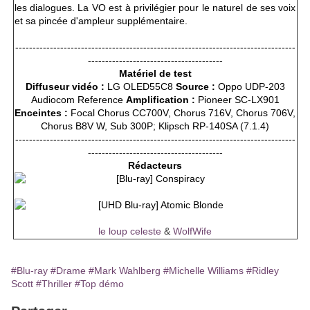
les dialogues. La VO est à privilégier pour le naturel de ses voix
et sa pincée d'ampleur supplémentaire.
---------------------------------------------------------------------------------
---------------------------------------
Matériel de test
Diffuseur vidéo :
LG OLED55C8
Source :
Oppo UDP-203
Audiocom Reference
Amplification :
Pioneer SC-LX901
Enceintes :
Focal Chorus CC700V, Chorus 716V, Chorus 706V,
Chorus B8V W, Sub 300P; Klipsch RP-140SA (7.1.4)
---------------------------------------------------------------------------------
---------------------------------------
Rédacteurs
le loup celeste
&
WolfWife
#Blu-ray
#Drame
#Mark Wahlberg
#Michelle Williams
#Ridley
Scott
#Thriller
#Top démo