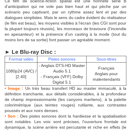
Ce film de science-fiction spatial est une honnête série B
d'anticipation qui ne vole pas bien haut et qui pèche par un
scénario peu captivant, par un rythme assez lent et par des
dialogues simplistes. Mais le sens du cadre évident du réalisateur
(le film est beau), les moyens visibles à l'écran (les CGI sont pour
la plupart toujours réussis), les morceaux de bravoure (l'incendie
en apesanteur) et la présence d'un casting à la mode (tout du
moins lors de sa sortie) font passer un agréable moment.
► Le Blu-ra
y Disc :
Format vidéo
Pistes sonores
Sous-titres
- Anglais DTS-HD Master
Français
1080p24 (AVC) /
Audio 5.1
Anglais pour
[2.40]
- Français (VFF) Dolby
malentendants
Digital 5.1
• Image :
Un très beau transfert HD au master immaculé, à la
définition tranchante, aux détails considérables, à la profondeur
de champ impressionnante (les canyons martiens), à la palette
colorimétrique (aux teintes rouges) rutilante, aux contrastes
poussés et aux noirs denses.
• Son :
Des pistes sonores dont la hardiesse et la spatialisation
sont notables. Les voix sont précises, l'ouverture frontale est
dynamique, la scène arrière est percutante et riche en effets (le