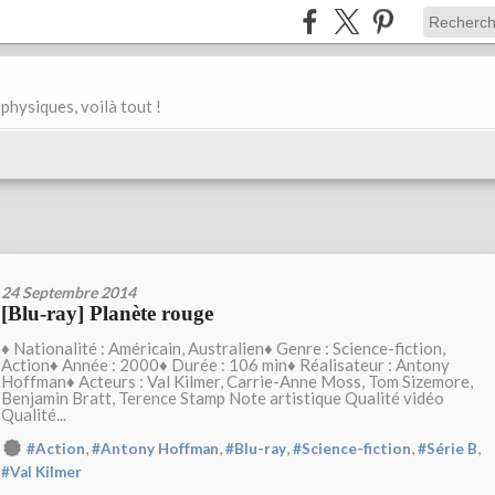
physiques, voilà tout !
24 Septembre 2014
[Blu-ray] Planète rouge
♦ Nationalité : Américain, Australien♦ Genre : Science-fiction,
Action♦ Année : 2000♦ Durée : 106 min♦ Réalisateur : Antony
Hoffman♦ Acteurs : Val Kilmer, Carrie-Anne Moss, Tom Sizemore,
Benjamin Bratt, Terence Stamp Note artistique Qualité vidéo
Qualité...
,
,
,
,
,
#Action
#Antony Hoffman
#Blu-ray
#Science-fiction
#Série B
#Val Kilmer