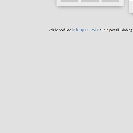
le loup celeste
Voir le profil de
sur le portail Eklablog