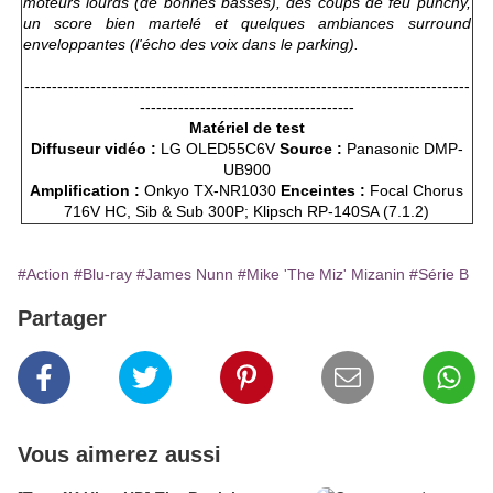
moteurs lourds (de bonnes basses), des coups de feu punchy,
un score bien martelé et quelques ambiances surround
enveloppantes (l'écho des voix dans le parking).
---------------------------------------------------------------------------------
---------------------------------------
Matériel de test
Diffuseur vidéo :
LG OLED55C6V
Source :
Panasonic DMP-
UB900
Amplification :
Onkyo TX-NR1030
Enceintes :
Focal Chorus
716V HC, Sib & Sub 300P; Klipsch RP-140SA (7.1.2)
#Action
#Blu-ray
#James Nunn
#Mike 'The Miz' Mizanin
#Série B
Partager
Vous aimerez aussi