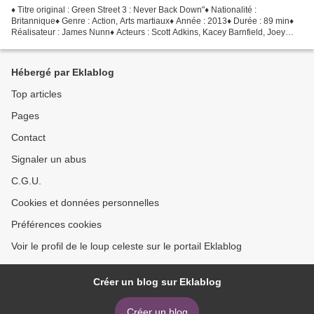
♦ Titre original : Green Street 3 : Never Back Down"♦ Nationalité :
Britannique♦ Genre : Action, Arts martiaux♦ Année : 2013♦ Durée : 89 min♦
Réalisateur : James Nunn♦ Acteurs : Scott Adkins, Kacey Barnfield, Joey
Ansah, Jack Doolan, Josh Myers, Mark...
Hébergé par Eklablog
Top articles
Pages
Contact
Signaler un abus
C.G.U.
Cookies et données personnelles
Préférences cookies
Voir le profil de le loup celeste sur le portail Eklablog
Créer un blog sur Eklablog
Créer un blog