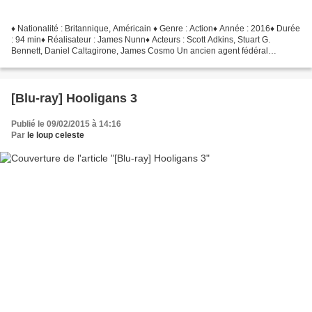
♦ Nationalité : Britannique, Américain ♦ Genre : Action♦ Année : 2016♦ Durée
: 94 min♦ Réalisateur : James Nunn♦ Acteurs : Scott Adkins, Stuart G.
Bennett, Daniel Caltagirone, James Cosmo Un ancien agent fédéral
américain abandonne une opération de surveillance...
[Blu-ray] Hooligans 3
Publié le 09/02/2015 à 14:16
Par
le loup celeste