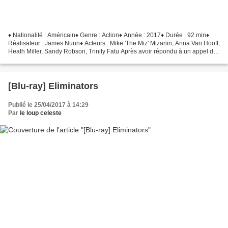
♦ Nationalité : Américain♦ Genre : Action♦ Année : 2017♦ Durée : 92 min♦
Réalisateur : James Nunn♦ Acteurs : Mike 'The Miz' Mizanin, Anna Van Hooft,
Heath Miller, Sandy Robson, Trinity Fatu Après avoir répondu à un appel de
détresse, Jake Carter se retrouve...
[Blu-ray] Eliminators
Publié le 25/04/2017 à 14:29
Par
le loup celeste