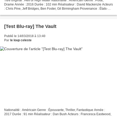
Titre original : Hell or High Water Nationalité : Américain Genre : Polar,
Drame Année : 2016 Durée : 102 min Réalisateur : David Mackenzie Acteurs
: Chris Pine, Jeff Bridges, Ben Foster, Gil Birmingham Provenance : États-
Unis Éditeur : Lionsgate Films...
[Test Blu-ray] The Vault
Publié le 14/03/2018 à 13:40
Par
le loup celeste
Nationalité : Américain Genre : Épouvante, Thriller, Fantastique Année :
2017 Durée : 91 min Réalisateur : Dan Bush Acteurs : Francesca Eastwood,