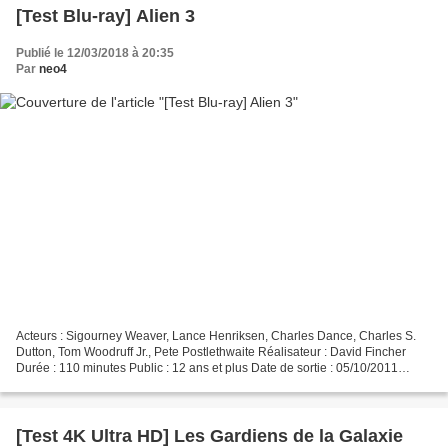
[Test Blu-ray] Alien 3
Publié le 12/03/2018 à 20:35
Par
neo4
Acteurs : Sigourney Weaver, Lance Henriksen, Charles Dance, Charles S.
Dutton, Tom Woodruff Jr., Pete Postlethwaite Réalisateur : David Fincher
Durée : 110 minutes Public : 12 ans et plus Date de sortie : 05/10/2011
Format image : 2.35:1 Bande-son : Anglais...
[Test 4K Ultra HD] Les Gardiens de la Galaxie