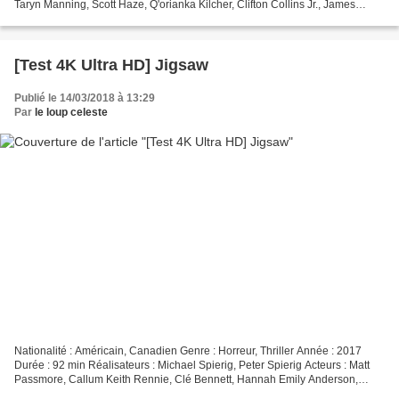
Taryn Manning, Scott Haze, Q'orianka Kilcher, Clifton Collins Jr., James
Franco Provenance : France Éditeur...
[Test 4K Ultra HD] Jigsaw
Publié le 14/03/2018 à 13:29
Par
le loup celeste
Nationalité : Américain, Canadien Genre : Horreur, Thriller Année : 2017
Durée : 92 min Réalisateurs : Michael Spierig, Peter Spierig Acteurs : Matt
Passmore, Callum Keith Rennie, Clé Bennett, Hannah Emily Anderson,
Tobin Bell Provenance : France Éditeur...