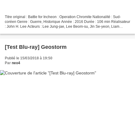
Titre original : Battle for Incheon : Operation Chromite Nationalité : Sud-
coréen Genre : Guerre, Historique Année : 2016 Durée : 106 min Réalisateur
: John H. Lee Acteurs : Lee Jung-jae, Lee Beom-su, Jin Se-yeon, Liam
Neeson Provenance : France Éditeur...
[Test Blu-ray] Geostorm
Publié le 15/03/2018 à 19:50
Par
neo4