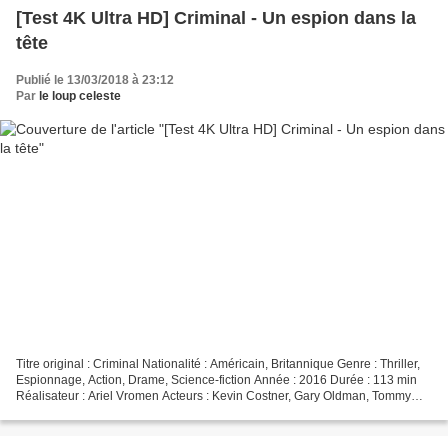
[Test 4K Ultra HD] Criminal - Un espion dans la
tête
Publié le 13/03/2018 à 23:12
Par
le loup celeste
Titre original : Criminal Nationalité : Américain, Britannique Genre : Thriller,
Espionnage, Action, Drame, Science-fiction Année : 2016 Durée : 113 min
Réalisateur : Ariel Vromen Acteurs : Kevin Costner, Gary Oldman, Tommy
Lee Jones, Gal Gadot, Ryan...