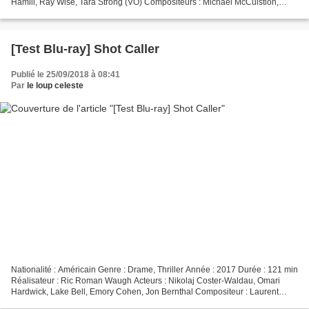
Hamill, Ray Wise, Tara Strong (VO) Compositeurs : Michael McCuistion,
Kristopher, Carter Lolita Ritmanis Provenance...
[Test Blu-ray] Shot Caller
Publié le 25/09/2018 à 08:41
Par
le loup celeste
Nationalité : Américain Genre : Drame, Thriller Année : 2017 Durée : 121 min
Réalisateur : Ric Roman Waugh Acteurs : Nikolaj Coster-Waldau, Omari
Hardwick, Lake Bell, Emory Cohen, Jon Bernthal Compositeur : Laurent
Perez Del Mar Provenance : France Éditeur...