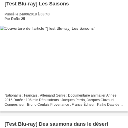
[Test Blu-ray] Les Saisons
Publié le 24/09/2018 à 08:43
Par
RoRo 25
Nationalité : Français , Allemand Genre : Documentaire animalier Année :
2015 Durée : 106 min Réalisateurs : Jacques Perrin, Jacques Cluzaud
Compositeur : Bruno Coulais Provenance : France Éditeur : Pathé Date de
sortie : 27 mai 2016 Format vidéo : 1920x1080...
[Test Blu-ray] Des saumons dans le désert