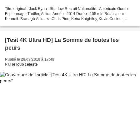
Titre original : Jack Ryan : Shadow Recruit Nationalité : Américain Genre :
Espionnage, Thriller, Action Année : 2014 Durée : 105 min Réalisateur :
Kenneth Branagh Acteurs : Chris Pine, Keira Knightley, Kevin Costner,
Kenneth Branagh, Alec Utgoff Compositeur...
[Test 4K Ultra HD] La Somme de toutes les
peurs
Publié le 28/09/2018 à 17:48
Par
le loup celeste