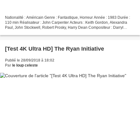
Nationalité : Américain Genre : Fantastique, Horreur Année : 1983 Durée :
110 min Réalisateur : John Carpenter Acteurs : Keith Gordon, Alexandra
Paul, John Stockwell, Robert Prosky, Harry Dean Compositeur : Darryl
Levine Provenance : États-Unis Éditeur...
[Test 4K Ultra HD] The Ryan Initiative
Publié le 28/09/2018 à 18:02
Par
le loup celeste