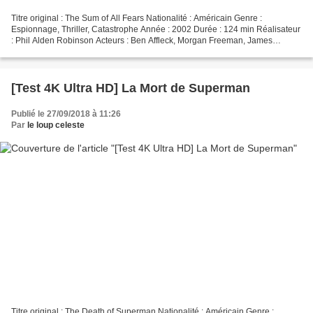
Titre original : The Sum of All Fears Nationalité : Américain Genre :
Espionnage, Thriller, Catastrophe Année : 2002 Durée : 124 min Réalisateur
: Phil Alden Robinson Acteurs : Ben Affleck, Morgan Freeman, James
Cromwell, Liev Schreiber, Alan Bates Compositeur...
[Test 4K Ultra HD] La Mort de Superman
Publié le 27/09/2018 à 11:26
Par
le loup celeste
Titre original : The Death of Superman Nationalité : Américain Genre :