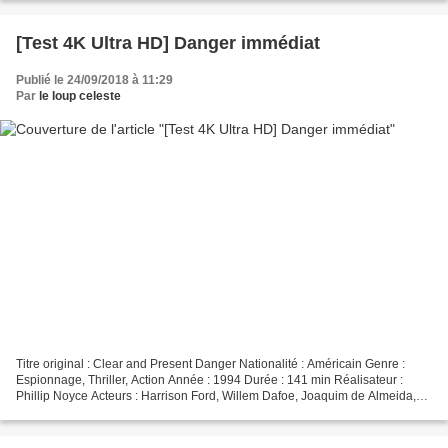
[Test 4K Ultra HD] Danger immédiat
Publié le 24/09/2018 à 11:29
Par
le loup celeste
Titre original : Clear and Present Danger Nationalité : Américain Genre :
Espionnage, Thriller, Action Année : 1994 Durée : 141 min Réalisateur :
Phillip Noyce Acteurs : Harrison Ford, Willem Dafoe, Joaquim de Almeida,
Henry Czerny, Harris Yulin Compositeur...