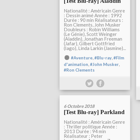
[Test Blu-ray] Aladdin
Nationalité : Américain Genre
: Dessin animé Année : 1992
Durée : 90 min Réalisateurs :
Ron Clements, John Musker
Doubleurs : Robin Williams
(Le Génie), Scott Weinger
(Aladdin), Jonathan Freeman
(Jafar), Gilbert Gottfried
(Iago), Linda Larkin (Jasmine)...
,
,
#Aventure
#Blu-ray
#Film
,
,
d'animation
#John Musker
#Ron Clements
6 Octobre 2018
[Test Blu-ray] Parkland
Nationalité : Américain Genre
: Thriller politique Année :
2013 Durée : 94 min
Réalisateur : Peter