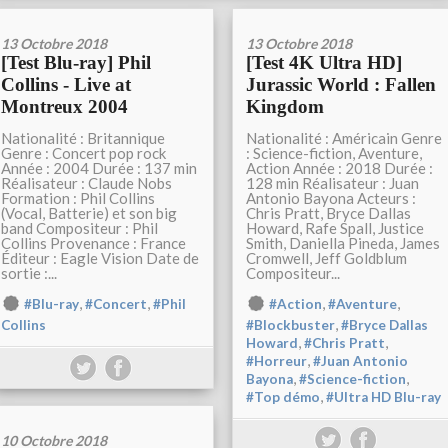
13 Octobre 2018
13 Octobre 2018
[Test Blu-ray] Phil
[Test 4K Ultra HD]
Collins - Live at
Jurassic World : Fallen
Montreux 2004
Kingdom
Nationalité : Britannique
Nationalité : Américain Genre
Genre : Concert pop rock
: Science-fiction, Aventure,
Année : 2004 Durée : 137 min
Action Année : 2018 Durée :
Réalisateur : Claude Nobs
128 min Réalisateur : Juan
Formation : Phil Collins
Antonio Bayona Acteurs :
(Vocal, Batterie) et son big
Chris Pratt, Bryce Dallas
band Compositeur : Phil
Howard, Rafe Spall, Justice
Collins Provenance : France
Smith, Daniella Pineda, James
Éditeur : Eagle Vision Date de
Cromwell, Jeff Goldblum
sortie :...
Compositeur...
,
,
,
,
#Blu-ray
#Concert
#Phil
#Action
#Aventure
,
Collins
#Blockbuster
#Bryce Dallas
,
,
Howard
#Chris Pratt
,
#Horreur
#Juan Antonio
,
,
Bayona
#Science-fiction
,
#Top démo
#Ultra HD Blu-ray
10 Octobre 2018