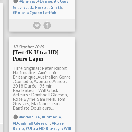
,
,
#Blu-ray
#Drame
#F. Gary
,
,
Gray
#Jada Pinkett Smith
,
#Polar
#Queen Latifah
13 Octobre 2018
[Test 4K Ultra HD]
Pierre Lapin
Titre original : Peter Rabbit
Nationalité : Américain,
Britannique, Australien Genre
: Comédie, Aventure Année :
2018 Durée : 95 min
Réalisateur : Will Gluck
Acteurs : Domhnall Gleeson,
Rose Byrne, Sam Neill, Tom
Greaves, Marianne Jean-
Baptiste Doubleurs...
,
,
#Aventure
#Comédie
,
#Domhnall Gleeson
#Rose
,
,
Byrne
#Ultra HD Blu-ray
#Will