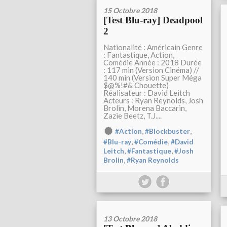
15 Octobre 2018
[Test Blu-ray] Deadpool
2
Nationalité : Américain Genre
: Fantastique, Action,
Comédie Année : 2018 Durée
: 117 min (Version Cinéma) //
140 min (Version Super Méga
$@%!#& Chouette)
Réalisateur : David Leitch
Acteurs : Ryan Reynolds, Josh
Brolin, Morena Baccarin,
Zazie Beetz, T.J....
,
,
#Action
#Blockbuster
,
,
#Blu-ray
#Comédie
#David
,
,
Leitch
#Fantastique
#Josh
,
Brolin
#Ryan Reynolds
13 Octobre 2018