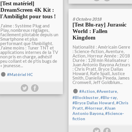
[Test matériel]
DreamScreen 4K Kit :
l'Ambilight pour tous !
8 Octobre 2018
[Test Blu-ray] Jurassic
J'aime : Système Plug and
Play, nombreux réglages,
World : Fallen
facilement pilotable depuis un
Kingdom
Smartphone et plus
performant que l'Ambilight.
Nationalité : Américain Genre
J'aime moins : Tuner TNT et
: Science-fiction, Aventure,
applications internes de la TV
Action, Horreur Année : 2018
non pris en charge, adhésif
Durée : 128 min Réalisateur :
peu collant et de p'tis bugs de
Juan Antonio Bayona Acteurs
« jeunesse...
: Chris Pratt, Bryce Dallas
Howard, Rafe Spall, Justice
#Matériel HC
Smith, Daniella Pineda, James
Cromwell, Jeff Goldblum...
,
,
#Action
#Aventure
,
,
#Blockbuster
#Blu-ray
,
#Bryce Dallas Howard
#Chris
,
,
Pratt
#Horreur
#Juan
,
Antonio Bayona
#Science-
fiction