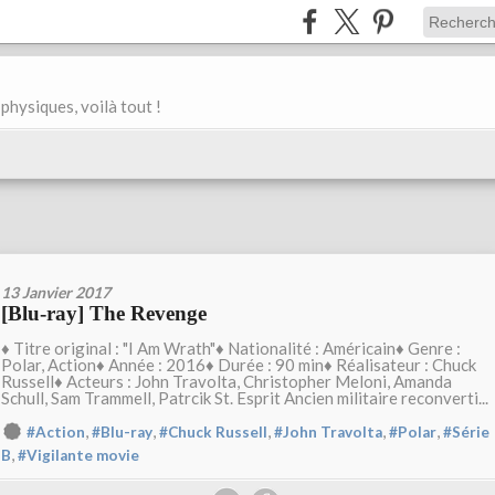
physiques, voilà tout !
13 Janvier 2017
[Blu-ray] The Revenge
♦ Titre original : "I Am Wrath"♦ Nationalité : Américain♦ Genre :
Polar, Action♦ Année : 2016♦ Durée : 90 min♦ Réalisateur : Chuck
Russell♦ Acteurs : John Travolta, Christopher Meloni, Amanda
Schull, Sam Trammell, Patrcik St. Esprit Ancien militaire reconverti...
,
,
,
,
,
#Action
#Blu-ray
#Chuck Russell
#John Travolta
#Polar
#Série
,
B
#Vigilante movie