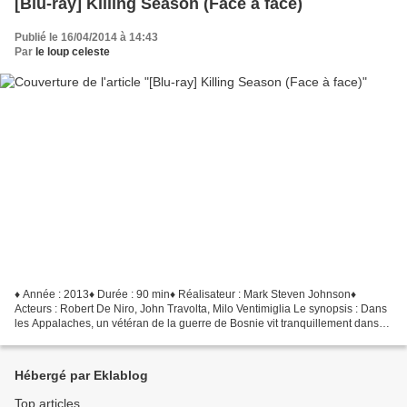
[Blu-ray] Killing Season (Face à face)
Publié le 16/04/2014 à 14:43
Par
le loup celeste
♦ Année : 2013♦ Durée : 90 min♦ Réalisateur : Mark Steven Johnson♦
Acteurs : Robert De Niro, John Travolta, Milo Ventimiglia Le synopsis : Dans
les Appalaches, un vétéran de la guerre de Bosnie vit tranquillement dans
une cabane dans les bois jusqu'à...
Hébergé par Eklablog
Top articles