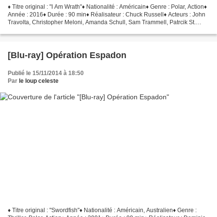
♦ Titre original : "I Am Wrath"♦ Nationalité : Américain♦ Genre : Polar, Action♦
Année : 2016♦ Durée : 90 min♦ Réalisateur : Chuck Russell♦ Acteurs : John
Travolta, Christopher Meloni, Amanda Schull, Sam Trammell, Patrcik St.
Esprit Ancien militaire reconverti...
[Blu-ray] Opération Espadon
Publié le 15/11/2014 à 18:50
Par
le loup celeste
♦ Titre original : "Swordfish"♦ Nationalité : Américain, Australien♦ Genre :