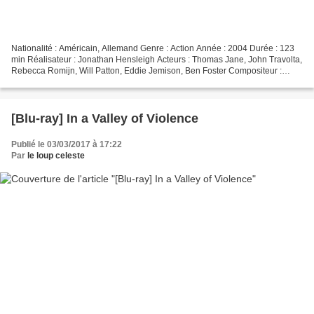
Nationalité : Américain, Allemand Genre : Action Année : 2004 Durée : 123
min Réalisateur : Jonathan Hensleigh Acteurs : Thomas Jane, John Travolta,
Rebecca Romijn, Will Patton, Eddie Jemison, Ben Foster Compositeur :
Carlo Siliotto Provenance : États-Unis...
[Blu-ray] In a Valley of Violence
Publié le 03/03/2017 à 17:22
Par
le loup celeste