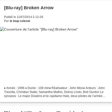
[Blu-ray] Broken Arrow
Publié le 11/07/2014 à 12:26
Par
le loup celeste
♦ Année : 1996 ♦ Durée : 108 min♦ Réalisateur : John Woo♦ Acteurs : John
Travolta, Christian Slater, Samantha Mathis, Delroy Lindo, Bob Gunton Le
synopsis : Le major Deakins et le capitaine Hale, deux pilotes de l’armée
américaine, sont choisis par l’US...