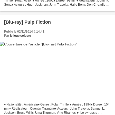
Thriller, Polar, Action♦ Année : 2001♦ Durée : 99 min♦ Réalisateur : Dominic
Sena♦ Acteurs : Hugh Jackman, John Travolta, Halle Berry, Don Cheadle,
Sam Shepard ► Le synopsis...
[Blu-ray] Pulp Fiction
Publié le 02/11/2014 à 14:41
Par
le loup celeste
♦ Nationalité : Américain♦ Genre : Polar, Thriller♦ Année : 1994♦ Durée : 154
min♦ Réalisateur : Quentin Tarantino♦ Acteurs : John Travolta, Samuel L.
Jackson, Bruce Willis, Uma Thurman, Ving Rhames ► Le synopsis :