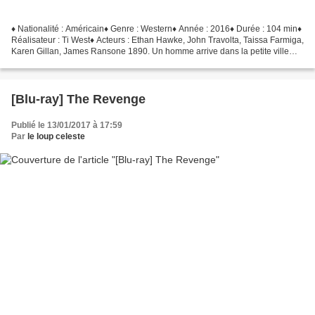
♦ Nationalité : Américain♦ Genre : Western♦ Année : 2016♦ Durée : 104 min♦
Réalisateur : Ti West♦ Acteurs : Ethan Hawke, John Travolta, Taissa Farmiga,
Karen Gillan, James Ransone 1890. Un homme arrive dans la petite ville
isolée de Denton, au Texas,...
[Blu-ray] The Revenge
Publié le 13/01/2017 à 17:59
Par
le loup celeste