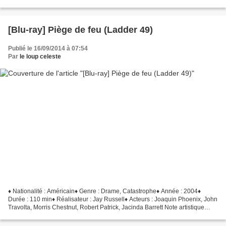
L'odyssée sanglante et burlesque de...
[Blu-ray] Piège de feu (Ladder 49)
Publié le 16/09/2014 à 07:54
Par
le loup celeste
♦ Nationalité : Américain♦ Genre : Drame, Catastrophe♦ Année : 2004♦
Durée : 110 min♦ Réalisateur : Jay Russell♦ Acteurs : Joaquin Phoenix, John
Travolta, Morris Chestnut, Robert Patrick, Jacinda Barrett Note artistique
Qualité vidéo Qualité audio ► Le...