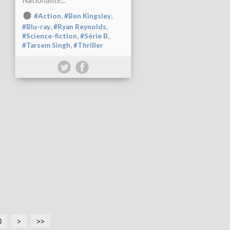
Nationalité...
,
,
#Action
#Ben Kingsley
,
,
#Blu-ray
#Ryan Reynolds
,
,
#Science-fiction
#Série B
,
#Tarsem Singh
#Thriller
0
>
>>