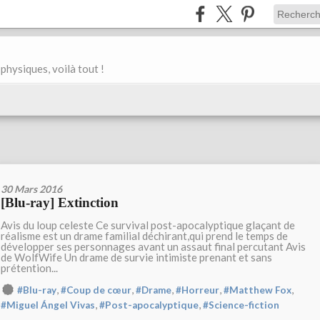
physiques, voilà tout !
30 Mars 2016
[Blu-ray] Extinction
Avis du loup celeste Ce survival post-apocalyptique glaçant de
réalisme est un drame familial déchirant,qui prend le temps de
développer ses personnages avant un assaut final percutant Avis
de WolfWife Un drame de survie intimiste prenant et sans
prétention...
,
,
,
,
,
#Blu-ray
#Coup de cœur
#Drame
#Horreur
#Matthew Fox
,
,
#Miguel Ángel Vivas
#Post-apocalyptique
#Science-fiction