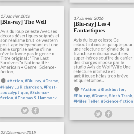
17 Janvier 2016
17 Janvier 2016
[Blu-ray] The Well
[Blu-ray] Les 4
Fantastiques
Avis du loup celeste Avec ses
décors désertiques soignés et
Avis du loup celeste Ce
son réalisme brut, ce western
reboot intimiste qui opte pour
post-apoindépendant est une
une relecture originale de la
belle surprise même s'il ne
franchise enhumanisant ses
révolutionne pas le genre ♦
super-héros souffre du cahier
Titre original : "The Last
des charges imposé par le
Survivors"♦ Nationalité :
studio Avis de WolfWife Une
Américain ♦ Genre : Science-
relecture intimiste et
fiction,...
ambitieuse hélas trop brève
et quiretombe...
,
,
,
#Action
#Blu-ray
#Drame
,
#Haley Lu Richardson
#Post-
,
,
#Action
#Blockbuster
,
apocalyptique
#Science-
,
,
,
#Blu-ray
#Drame
#Josh Trank
,
fiction
#Thomas S. Hammock
,
#Miles Teller
#Science-fiction
22 Décembre 2015