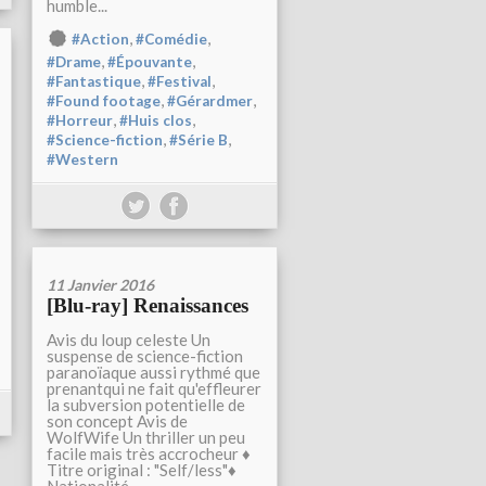
humble...
,
,
#Action
#Comédie
,
,
#Drame
#Épouvante
,
,
#Fantastique
#Festival
,
,
#Found footage
#Gérardmer
,
,
#Horreur
#Huis clos
,
,
#Science-fiction
#Série B
#Western
11 Janvier 2016
[Blu-ray] Renaissances
Avis du loup celeste Un
suspense de science-fiction
paranoïaque aussi rythmé que
prenantqui ne fait qu'effleurer
la subversion potentielle de
son concept Avis de
WolfWife Un thriller un peu
facile mais très accrocheur ♦
Titre original : "Self/less"♦