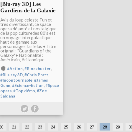
[Blu-ray 3D] Les
Gardiens de la Galaxie
Avis du loup celeste Fun et
très divertissant, ce space
opera déjanté et nostalgique
de la pop culturedes 80's est
un voyage intergalactique
haut de gamme aux
personnages farfelus ♦ Titre
orignal : "Guardians of the
Galaxy"♦ Nationalité :
Américain, Britannique...
,
,
#Action
#Blockbuster
,
,
#Blu-ray 3D
#Chris Pratt
,
#Incontournable
#James
,
,
Gunn
#Science-fiction
#Space
,
,
opera
#Top démo
#Zoe
Saldana
1
20
21
22
23
24
25
26
27
28
29
3