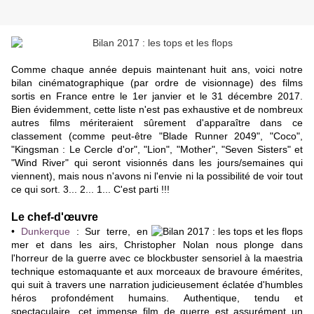
Comme chaque année depuis maintenant huit ans, voici notre
bilan cinématographique (par ordre de visionnage) des films
sortis en France entre le 1er janvier et le 31 décembre 2017.
Bien évidemment, cette liste n'est pas exhaustive et de nombreux
autres films mériteraient sûrement d'apparaître dans ce
classement (comme peut-être "Blade Runner 2049", "Coco",
"Kingsman : Le Cercle d'or", "Lion", "Mother", "Seven Sisters" et
"Wind River" qui seront visionnés dans les jours/semaines qui
viennent), mais nous n'avons ni l'envie ni la possibilité de voir tout
ce qui sort. 3... 2... 1... C'est parti !!!
Le chef-d'œuvre
•
Dunkerque
: Sur terre, en
mer et dans les airs, Christopher Nolan nous plonge dans
l'horreur de la guerre avec ce blockbuster sensoriel à la maestria
technique estomaquante et aux morceaux de bravoure émérites,
qui suit à travers une narration judicieusement éclatée d'humbles
héros profondément humains. Authentique, tendu et
spectaculaire, cet immense film de guerre est assurément un