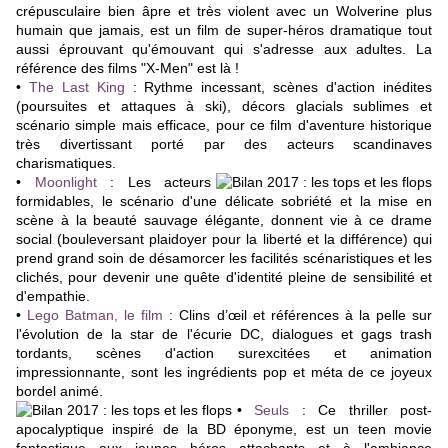
crépusculaire bien âpre et très violent avec un Wolverine plus
humain que jamais, est un film de super-héros dramatique tout
aussi éprouvant qu'émouvant qui s'adresse aux adultes. La
référence des films "X-Men" est là !
•
The Last King
: Rythme incessant, scènes d'action inédites
(poursuites et attaques à ski), décors glacials sublimes et
scénario simple mais efficace, pour ce film d'aventure historique
très divertissant porté par des acteurs scandinaves
charismatiques.
•
Moonlight
: Les acteurs
formidables, le scénario d'une délicate sobriété et la mise en
scène à la beauté sauvage élégante, donnent vie à ce drame
social (bouleversant plaidoyer pour la liberté et la différence) qui
prend grand soin de désamorcer les facilités scénaristiques et les
clichés, pour devenir une quête d'identité pleine de sensibilité et
d'empathie.
•
Lego Batman, le film
: Clins d’œil et références à la pelle sur
l'évolution de la star de l'écurie DC, dialogues et gags trash
tordants, scènes d'action surexcitées et animation
impressionnante, sont les ingrédients pop et méta de ce joyeux
bordel animé.
•
Seuls
: Ce thriller post-
apocalyptique inspiré de la BD éponyme, est un teen movie