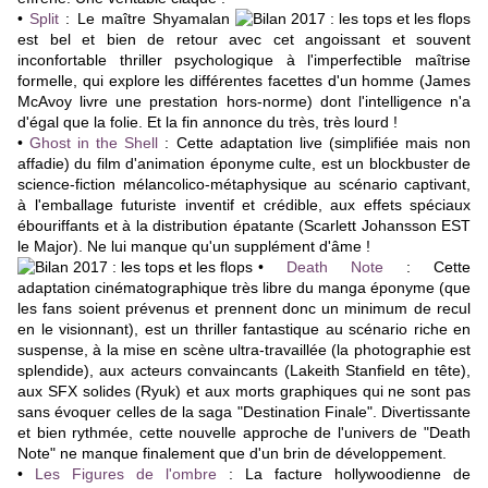
•
Split
: Le maître Shyamalan
est bel et bien de retour avec cet angoissant et souvent
inconfortable thriller psychologique à l'imperfectible maîtrise
formelle, qui explore les différentes facettes d'un homme (James
McAvoy livre une prestation hors-norme) dont l'intelligence n'a
d'égal que la folie. Et la fin annonce du très, très lourd !
•
Ghost in the Shell
: Cette adaptation live (simplifiée mais non
affadie) du film d'animation éponyme culte, est un blockbuster de
science-fiction mélancolico-métaphysique au scénario captivant,
à l'emballage futuriste inventif et crédible, aux effets spéciaux
ébouriffants et à la distribution épatante (Scarlett Johansson EST
le Major). Ne lui manque qu'un supplément d'âme !
•
Death Note
: Cette
adaptation cinématographique très libre du manga éponyme (que
les fans soient prévenus et prennent donc un minimum de recul
en le visionnant), est un thriller fantastique
au scénario riche en
suspense, à la mise en scène ultra-travaillée (la photographie est
splendide), aux acteurs convaincants (
Lakeith Stanfield en tête),
aux SFX solides (Ryuk) et
aux morts graphiques qui ne sont pas
sans évoquer celles de la saga "Destination Finale". D
ivertissante
et bien rythmée, cette
nouvelle approche de l'univers de "Death
Note" ne manque finalement que d'un brin de développement.
•
Les Figures de l'ombre
: La facture hollywoodienne de