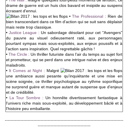
•
The Wall
: Malgré quelques tout-petits moments de tension, ce
drame de guerre est un huis clos bavard et insipide au suspens
écrasant d'ennui.
•
The Professional
: Rien de
bien transcendant dans ce film d'action qui se suit sans déplaisir
mais reste trop classique.
•
Justice League
: Un sabordage désolant pour cet "Avengers"
du pauvre au visuel odieusement raté, aux personnages
pourtant sympas mais sous-exploités, aux enjeux poussifs et à
l'action sans inspiration. Quel regrettable gâchis !
•
The Circle
: Un thriller futuriste dans l'air du temps au sujet fort
et prometteur, qui se perd dans une intrigue naïve et des enjeux
maladroits.
•
It Comes at Night
:
Malgré
une ambiance aussi pesante qu'inquiétante et une mise en
scène soignée, ce thriller psychologique au rythme soporifique
ne surprend guère et manque autant de suspense que d'enjeux
et de crédibilité.
•
La Tour Sombre
:
Un honnête divertissement fantastique à
l'univers riche mais sous-exploité, au développement bâclé et à
l'histoire peu emballante.
-----------------------------------------------------------------------------------
-------------------------------------