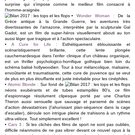
surprise qui s'impose comme le meilleur film consacré à
l'homme-araignée.
•
Wonder Woman
: De la
Grèce antique à la Grande Guerre, les aventures très
divertissantes de l'amazone, interprétée par la sculpturale Gal
Gadot, est un film de super-héros visuellement abouti au ton
aussi léger que tragique et à l'action spectaculaire.
•
A Cure for Life
: Esthétiquement éblouissante et
scénaristiquement brillante, cette lente plongée
cauchemardesque dans l'enfer clinique d'un château organique,
est un thriller psychologico-horrifique gothique bien loin du
schéma balisé hollywoodien. Tour à tour mélancolique, malsaine,
envoûtante et traumatisante, cette cure de jouvence qui se veut
de plus en plus étouffante est juste inévitable pour les cinéphiles.
•
Atomic Blonde
:
Sur fond de
néons exubérants et de tubes estampillés 80's, ce film
d'espionnage résolument clipesque porté par une Charlize
Theron aussi sensuelle que sauvage et parsemé de scènes
d'action dévastatrices (l’ahurissant plan-séquence dans la cage
d'escalier), déroule son intrigue pleine de trahisons à un rythme
ultra-véloce. Tout simplement excellent !
•
Cars 3
: Si les clichés des films de sport ne sont pas oubliés,
difficile néanmoins de ne pas vibrer devant ce nouvel opus à la