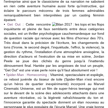
l'entreprise ainsi que le classicisme de sa narration ne sabotent
en rien cette aventure humaine aussi forte qu'instructive, qui
éclaire le parcours méconnu de trois femmes admirables
remarquablement bien interprétées par un casting féminin
épatant.
•
Get Out
: Cette rencontre
inquiétante et pleine de faux semblants entre deux catégories
sociales, est un thriller psychologique cauchemardesque sur fond
de question raciale qui renoue avec les films d'horreur des 70's.
Très doué dans la précision de l'écriture, les changements de
tons (l'ironie, le second degré, l'inquiétude, l'effroi, la violence), la
gestion du rythme, l'installation d'une atmosphère anxiogène, la
direction d'acteurs et l'exécution de sa mise en scène, Jordan
Peele se joue des clichés du genre jusqu'à l'inattendu
dénouement final.
Hantée par les angoisses de tout un peuple,
"Get Out" est une vraie perle noire qu'il faut absolument voir !
•
Spider-Man : Homecoming
: Vitaminé, spectaculaire et espiègle,
ce reboot juvénile du tisseur de toile
(Spider-Man n'est encore
qu'un héros de quartier inexpérimenté)
incorporé au Marvel
Cinematic Universe, est un film de super-héros teenage qui met
sur le devant de la scène des adolescents attachants dans une
aventure récréative, où la légèreté rafraîchissante du ton et
l'innocence garantie du spectacle donnent un élan nouveau au
personnage le plus populaire de l'écurie Marvel. Une vraie bonne