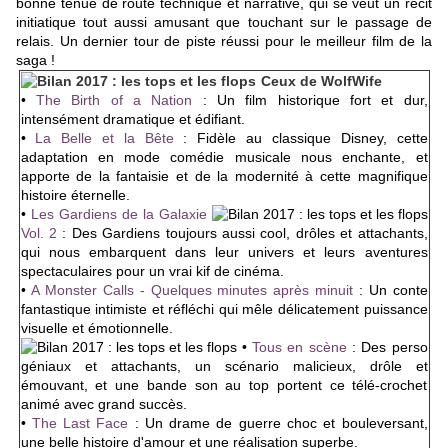
bonne tenue de route technique et narrative, qui se veut un récit
initiatique tout aussi amusant que touchant sur le passage de
relais. Un dernier tour de piste réussi pour le meilleur film de la
saga !
Ceux de WolfWife
•
The Birth of a Nation
: Un film historique fort et dur,
intensément dramatique et édifiant.
•
La Belle et la Bête
: Fidèle au classique Disney, cette
adaptation en mode comédie musicale nous enchante, et
apporte de la fantaisie et de la modernité à cette magnifique
histoire éternelle.
•
Les Gardiens de la Galaxie
Vol. 2
: Des Gardiens toujours aussi cool, drôles et attachants,
qui nous embarquent dans leur univers et leurs aventures
spectaculaires pour un vrai kif de cinéma.
•
A Monster Calls - Quelques minutes après minuit
: Un conte
fantastique intimiste et réfléchi qui mêle délicatement puissance
visuelle et émotionnelle.
•
Tous en scène
: Des perso
géniaux et attachants, un scénario malicieux, drôle et
émouvant, et une bande son au top portent ce télé-crochet
animé avec grand succès.
•
The Last Face
: Un drame de guerre choc et bouleversant,
une belle histoire d'amour et une réalisation superbe.