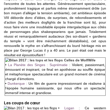
l'encontre de toutes les attentes. Généreusement spectaculaire,
profondément tragique et parfois même étonnamment drôle (un
bon moyen d'alléger la tension ambiante), cet ambitieux épisode
VIII déborde donc d'idées, de surprises, de rebondissements et
d'action (les meilleurs dogfights de la franchise sont là), pour
nous faire vivre une inoubliable épopée intergalactique aux côtés
de personnages plus shakespeariens que jamais. Totalement
réussi et remarquablement audacieux (les soi-disant « gardiens
du temple » vont être méchamment déstabilisés), cet opus
renouvelle le mythe en s'affranchissant du lourd héritage mis en
place par George Lucas il y a 40 ans. Le pari était osé mais le
résultat est époustouflant !
Celles de WolfWife
•
La Planète des Singes : Suprématie
: Violent, passionnant,
émouvant et inspirant, ce final en apothéose au souffle épique
et métaphorique spectaculaire est un grand moment de cinéma
chargé d'émotions.
•
Dunkerque
: Un film de guerre impressionnant de réalisme à
l'épopée humaine saisissante, qui nous offre un spectacle
immersif intense et grandiose.
Les coups de cœur
•
Logan
: Ce western