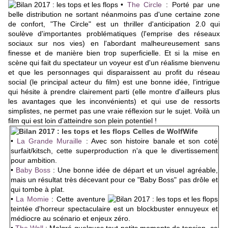
•
The Circle
:
Porté par une
belle distribution ne sortant néanmoins pas d'une certaine zone
de confort, "The Circle" est un thriller d'anticipation 2.0 qui
soulève d'importantes problématiques (l'emprise des réseaux
sociaux sur nos vies) en l'abordant malheureusement sans
finesse et de manière bien trop superficielle. Et si la mise en
scène qui fait du spectateur un voyeur est d'un réalisme bienvenu
et que les personnages qui disparaissent au profit du réseau
social (le principal acteur du film) est une bonne idée, l'intrigue
qui hésite à prendre clairement parti (elle montre d'ailleurs plus
les avantages que les inconvénients) et qui use de ressorts
simplistes, ne permet pas une vraie réflexion sur le sujet. Voilà un
film qui est loin d'atteindre son plein potentiel !
Celles de WolfWife
•
La Grande Muraille
: Avec son histoire banale et son coté
surfait/kitsch, cette superproduction n'a que le divertissement
pour ambition.
•
Baby Boss
:
Une bonne idée de départ et un visuel agréable,
mais un résultat très décevant pour ce "Baby Boss" pas drôle et
qui tombe à plat.
•
La Momie
: Cette aventure
teintée d'horreur spectaculaire est un blockbuster ennuyeux et
médiocre au scénario et enjeux zéro.