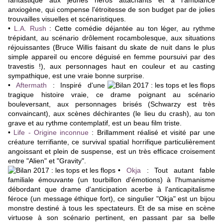
fantastique aux jeunes héros attachants et à l'ambiance
anxiogène, qui compense l'étroitesse de son budget par de jolies
trouvailles visuelles et scénaristiques.
•
L.A. Rush
:
Cette comédie déjantée au ton léger, au rythme
trépidant, au scénario drôlement rocambolesque, aux situations
réjouissantes (Bruce Willis faisant du skate de nuit dans le plus
simple appareil ou encore déguisé en femme poursuivi par des
travestis !), aux personnages haut en couleur et au casting
sympathique, est une vraie bonne surprise.
•
Aftermath
:
Inspiré d'une
tragique histoire vraie, ce drame poignant au scénario
bouleversant, aux personnages brisés (Schwarzy est très
convaincant), aux scènes déchirantes (le lieu du crash), au ton
grave et au rythme contemplatif, est un beau film triste.
•
Life - Origine inconnue
:
Brillamment réalisé et visité par une
créature terrifiante, ce survival spatial horrifique particulièrement
angoissant et plein de suspense, est un très efficace croisement
entre "Alien" et "Gravity".
•
Okja
: T
out autant fable
familiale émouvante (un tourbillon d'émotions) à l'humanisme
débordant que drame d'anticipation acerbe à l'anticapitalisme
féroce (un message éthique fort), ce singulier
"Okja" est un bijou
monstre destiné à tous les spectateurs. Et de sa mise en scène
virtuose à son scénario pertinent, en passant par sa belle