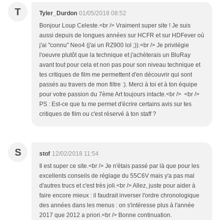
T
Tyler_Durdon
01/05/2018 08:52
Bonjour Loup Celeste.<br /> Vraiment super site ! Je suis
aussi depuis de longues années sur HCFR et sur HDFever où
j'ai "connu" Neo4 (j'ai un RZ900 lol ;)).<br /> Je privilégie
l'oeuvre plutôt que la technique et j'achèterais un BluRay
avant tout pour cela et non pas pour son niveau technique et
tes critiques de film me permettent d'en découvrir qui sont
passés au travers de mon filtre :). Merci à toi et à ton équipe
pour votre passion du 7ème Art toujours intacte.<br /> <br />
PS : Est-ce que tu me permet d'écrire certains avis sur tes
critiques de film ou c'est réservé à ton staff ?
S
stof
12/02/2018 11:54
Il est super ce site.<br /> Je n'étais passé par là que pour les
excellents conseils de réglage du 55C6V mais y'a pas mal
d'autres trucs et c'est très joli.<br /> Allez, juste pour aider à
faire encore mieux : il faudrait inverser l'ordre chronologique
des années dans les menus : on s'intéresse plus à l'année
2017 que 2012 a priori.<br /> Bonne continuation.