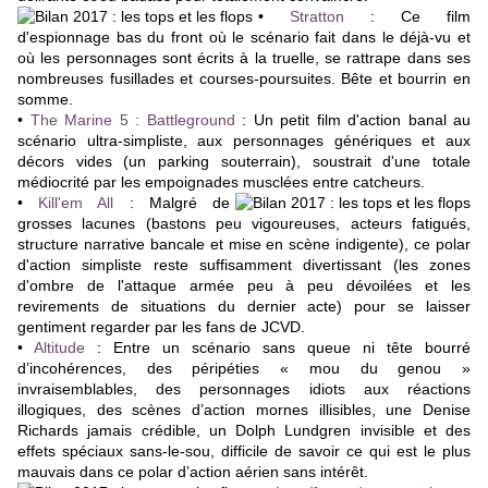
•
Stratton
: Ce film
d'espionnage bas du front où le scénario fait dans le déjà-vu et
où les personnages sont écrits à la truelle, se rattrape dans ses
nombreuses fusillades et courses-poursuites. Bête et bourrin en
somme.
•
The Marine 5 : Battleground
: Un petit film d'action banal au
scénario ultra-simpliste, aux personnages génériques et aux
décors vides (un parking souterrain), soustrait d'une totale
médiocrité par les empoignades musclées entre catcheurs.
•
Kill'em All
:
Malgré de
grosses lacunes (bastons peu vigoureuses, acteurs fatigués,
structure narrative bancale et mise en scène indigente), ce polar
d'action simpliste reste suffisamment divertissant (les zones
d'ombre de l'attaque armée peu à peu dévoilées et les
revirements de situations du dernier acte) pour se laisser
gentiment regarder par les fans de JCVD.
•
Altitude
:
Entre un scénario sans queue ni tête bourré
d’incohérences, des péripéties « mou du genou »
invraisemblables, des personnages idiots aux réactions
illogiques, des scènes d’action mornes illisibles, une Denise
Richards jamais crédible, un Dolph Lundgren invisible et des
effets spéciaux sans-le-sou, difficile de savoir ce qui est le plus
mauvais dans ce polar d’action aérien sans intérêt.