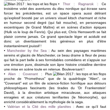
•
Thor : Ragnarok
: C
e
troisième volet des aventures du dieu nordique qui écrase sans
forcer les précédentes, est un space opera aussi délirant
qu'explosif boosté par un univers visuel kitsch charmant et riche
en humour second degré (qui fait mouche), en personnages
excentriques (le Grand Maître) et en scènes d'action épiques
(Hulk vs le loup de Fenris). Qui plus est, Chris Hemsworth se fait
plaisir comme jamais. Ce grand spectacle léger et acidulé est
donc un divertissement très généreux en plus d'être
instantanément jouissif !
•
Manchester by the Sea
:
Au sein des
paysages maritimes
sereins et glacés de Manchester
, ce beau drame à fleur de peau
qui fait la part belle à ses formidables comédiens et s'appuie sur
une émotion pure, dissimule son âpre histoire cristalline derrière
une mise en scène toute en retenue.
Bouleversant !
•
Alien : Covenant
:
P
lus
proche de "Prometheus" que de la quadrilogie "Alien", ce
"Covenant" est un film de science-fiction horrifique aux détours
philosophiques fascinants (les tirades du 'Dr Frankenstein'
David), à la direction artistique miraculeuse, aux attaques
enragées et aux créatures terrifiantes (le Néomorphe), qui
enrichit considérablement la mythologie de la saga.
•
Valérian et la Cité des mille planètes
:
Avec ce qu'il faut