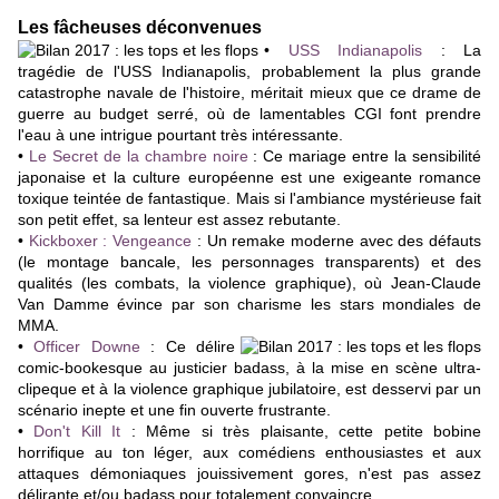
Les fâcheuses déconvenues
•
USS Indianapolis
: La
tragédie de l'USS Indianapolis, probablement la plus grande
catastrophe navale de l'histoire, méritait mieux que ce drame de
guerre au budget serré, où de lamentables CGI font prendre
l'eau à une intrigue pourtant très intéressante.
•
Le Secret de la chambre noire
:
Ce mariage entre la sensibilité
japonaise et la culture européenne est une exigeante romance
toxique teintée de fantastique. Mais si l'ambiance mystérieuse fait
son petit effet, sa lenteur est assez rebutante.
•
Kickboxer : Vengeance
: Un remake moderne avec des défauts
(le montage bancale, les personnages transparents) et des
qualités (les combats, la violence graphique), où Jean-Claude
Van Damme évince par son charisme les stars mondiales de
MMA.
•
Officer Downe
: Ce délire
comic-bookesque au justicier badass, à la mise en scène ultra-
clipeque et à la violence graphique jubilatoire, est desservi par un
scénario inepte et une fin ouverte frustrante.
•
Don't Kill It
: Même si très plaisante, cette petite bobine
horrifique au ton léger, aux comédiens enthousiastes et aux
attaques démoniaques jouissivement gores, n'est pas assez
délirante et/ou badass pour totalement convaincre.