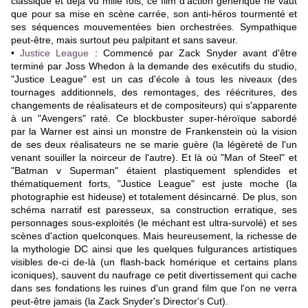
classique et déjà vu mille fois, ce film d'action générique ne vaut
que pour sa mise en scène carrée, son anti-héros tourmenté et
ses séquences mouvementées bien orchestrées. Sympathique
peut-être, mais surtout peu palpitant et sans saveur.
•
Justice League
:
Commencé par Zack Snyder avant d'être
terminé par Joss Whedon à la demande des exécutifs du studio,
"Justice League" est un cas d'école à tous les niveaux (des
tournages additionnels, des remontages, des réécritures, des
changements de réalisateurs et de compositeurs) qui s'apparente
à un "Avengers" raté. Ce blockbuster super-héroïque sabordé
par la Warner est ainsi un monstre de Frankenstein où la vision
de ses deux réalisateurs ne se marie guère (la légèreté de l'un
venant souiller la noirceur de l'autre). Et là où "Man of Steel" et
"Batman v Superman" étaient plastiquement splendides et
thématiquement forts, "Justice League" est juste moche (la
photographie est hideuse) et totalement désincarné. De plus, son
schéma narratif est paresseux, sa construction erratique, ses
personnages sous-exploités (le méchant est ultra-survolé) et ses
scènes d'action quelconques. Mais heureusement, la richesse de
la mythologie DC ainsi que les quelques fulgurances artistiques
visibles de-ci de-là (un flash-back homérique et certains plans
iconiques), sauvent du naufrage ce petit divertissement qui cache
dans ses fondations les ruines d'un grand film que l'on ne verra
peut-être jamais (la Zack Snyder's Director's Cut).