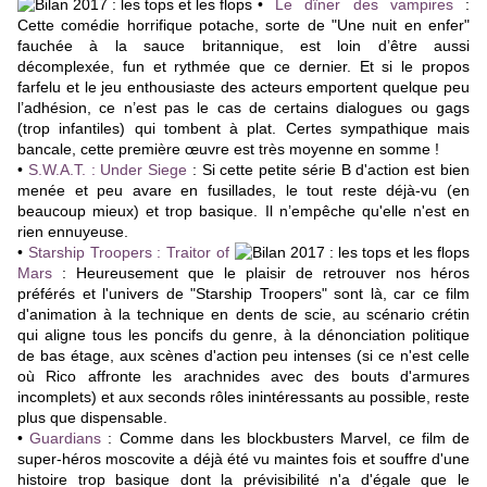
•
Le dîner des vampires
:
Cette comédie horrifique potache, sorte de "Une nuit en enfer"
fauchée à la sauce britannique, est loin d’être aussi
décomplexée, fun et rythmée que ce dernier. Et si le propos
farfelu et le jeu enthousiaste des acteurs emportent quelque peu
l’adhésion, ce n’est pas le cas de certains dialogues ou gags
(trop infantiles) qui tombent à plat. Certes sympathique mais
bancale, cette première œuvre est très moyenne en somme !
•
S.W.A.T. : Under Siege
:
Si cette petite série B d'action est bien
menée et peu avare en fusillades, le tout reste déjà-vu (en
beaucoup mieux) et trop basique. Il n’empêche qu'elle n'est en
rien ennuyeuse.
•
Starship Troopers : Traitor of
Mars
:
Heureusement que le plaisir de retrouver nos héros
préférés et l'univers de "Starship Troopers" sont là, car ce film
d'animation à la technique en dents de scie, au scénario crétin
qui aligne tous les poncifs du genre, à la dénonciation politique
de bas étage, aux scènes d'action peu intenses (si ce n'est celle
où Rico affronte les arachnides avec des bouts d'armures
incomplets) et aux seconds rôles inintéressants au possible, reste
plus que dispensable.
•
Guardians
: Comme dans les blockbusters Marvel, ce film de
super-héros moscovite a déjà été vu maintes fois et souffre d'une
histoire trop basique dont la prévisibilité n'a d'égale que le