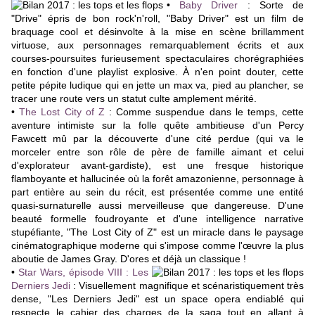
•
Baby Driver
:
Sorte de
"Drive" épris de bon rock'n'roll, "Baby Driver" est un film de
braquage cool et désinvolte à la mise en scène brillamment
virtuose, aux personnages remarquablement écrits et aux
courses-poursuites furieusement spectaculaires chorégraphiées
en fonction d'une playlist explosive. À n'en point douter, cette
petite pépite ludique qui en jette un max va, pied au plancher, se
tracer une route vers un statut culte amplement mérité.
•
The Lost City of Z
: Comme suspendue dans le temps, cette
aventure intimiste sur la folle quête ambitieuse d'un Percy
Fawcett mû par la découverte d'une cité perdue (qui va le
morceler entre son rôle de père de famille aimant et celui
d'explorateur avant-gardiste), est une fresque historique
flamboyante et hallucinée où la forêt amazonienne, personnage à
part entière au sein du récit, est présentée comme une entité
quasi-surnaturelle aussi merveilleuse que dangereuse. D'une
beauté formelle foudroyante et d'une intelligence narrative
stupéfiante, "The Lost City of Z" est un miracle dans le paysage
cinématographique moderne qui s'impose comme l'œuvre la plus
aboutie de James Gray. D'ores et déjà un classique !
•
Star Wars, épisode VIII : Les
Derniers Jedi
:
Visuellement magnifique et scénaristiquement très
dense, "Les Derniers Jedi" est un space opera endiablé qui
respecte le cahier des charges de la saga tout en allant à