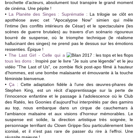
brochette d'acteurs, absolument tout transpire le grand moment
de cinéma. Une pépite
!
•
La Planète des Singes : Suprématie
:
La trilogie se clôt en
apothéose avec cet "Apocalypse Now" simien qui mêle
l'intime (les conflits intérieurs de César) et le spectaculaire (les
scènes de guerre brutales) au travers d'un scénario rigoureux
bourré de suspense, où le triomphe technique (le réalisme
hallucinant des singes) ne prend pas le dessus sur les émotions
ressenties. Épique !
•
The Last Girl - Celle qui a
tous les dons
: Inspiré par le livre "Je suis une légende" et le jeu
vidéo "The Last of Us", ce zombie flick post-apo filmé à hauteur
d'hommes, est une bombe malaisante et émouvante à la touche
féministe bienvenue.
•
Ça
:
Cette adaptation fidèle à l'une des œuvres-phares de
Stephen King, est un récit d'apprentissage sur la perte de
l’innocence enfantine et
le passage à l'adolescence où le Club
des Ratés, les Goonies d'aujourd'hui interprétés par des gamins
au top, nous embarque dans un cirque de cauchemars à
l'ambiance malsaine et aux visions d'horreur mémorables. Le
suspense est solide, la direction artistique très soignée, le
personnage terrifiant du Clown Grippe-Sou particulièrement bien
iconisé, et il n'est pas rare de passer du rire à l'effroi.
Une
réussite majeure !