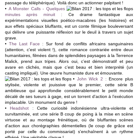
passage du téléphérique). Voilà donc un actionner palpitant !
•
A Monster Calls - Quelques
minutes après minuit
: Ce drame fantastique aux
expérimentations visuelles poético-macabres (les histoires) et
aux effets spéciaux bluffants, est un conte filmique bouleversant
qui délivre une puissante réflexion sur le deuil à travers un sujet
grave.
•
The Last Face
: Sur fond de conflits africains sanguinaires
(attention, c'est violent !), cette romance contrariée entre deux
humanitaires, filmées dans de splendides paysages à la Terrence
Malick, prend aux tripes. Alors oui, c’est démonstratif et peu
avare en clichés, mais que c’est beau et bien interprété (un
casting impliqué). Une œuvre humaniste dure et émouvante.
•
John Wick 2
: Encore plus
stylisée, violente et jouissive que le premier, cette série B
ambitieuse qui approfondie considérablement le petit monde
décalé de ses tueurs à gage, est un torrent d'action à l’exécution
implacable. Un monument du genre !
•
Headshot
:
Cette curiosité indonésienne ultra-violente et
survitaminée, est une série B coup de poing à la mise en scène
virtuose et au montage frénétique, où de bluffantes scènes
d'action aux chorégraphies démentielles (le coup de grâce est
porté par celle du commissariat) s'enchaînent à un rythme
effréné. Une véritable claque !