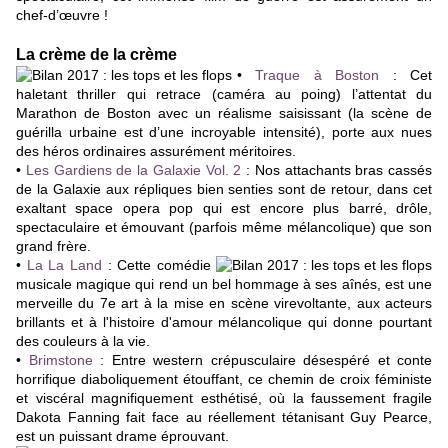
chef-d’œuvre !
La crème de la crème
•
Traque à Boston
: Cet
haletant thriller qui retrace (caméra au poing) l’attentat du
Marathon de Boston avec un réalisme saisissant (la scène de
guérilla urbaine est d’une incroyable intensité), porte aux nues
des héros ordinaires assurément méritoires.
•
Les Gardiens de la Galaxie Vol. 2
: Nos attachants bras cassés
de la Galaxie aux répliques bien senties sont de retour, dans cet
exaltant space opera pop qui est encore plus barré, drôle,
spectaculaire et émouvant (parfois même mélancolique) que son
grand frère.
•
La La Land
: Cette comédie
musicale magique qui rend un bel hommage à ses aînés, est une
merveille du 7e art à la mise en scène virevoltante, aux acteurs
brillants et à l'histoire d'amour mélancolique qui donne pourtant
des couleurs à la vie.
•
Brimstone
: Entre western crépusculaire désespéré et conte
horrifique diaboliquement étouffant, ce chemin de croix féministe
et viscéral magnifiquement esthétisé, où la faussement fragile
Dakota Fanning fait face au réellement tétanisant Guy Pearce,
est un puissant drame éprouvant.