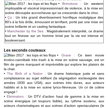
•
Brimstone
:
Un western
impitoyable et viscéral impressionnant de violence, à la mise en
scène découpée accrocheuse qui va crescendo dans le choc.
•
Ça
: Un très grand divertissement horrifique nostalgique des
80's à la fois drôle, émouvant et terrifiant, porté par une mise en
scène brillante et un casting fantastique.
•
Manchester by the Sea
: Magistralement interprété, ce drame
tout en finesse sur un homme brisé par la vie est intense et
bouleversant.
Les seconds couteaux
•
Grave
: Ce teen movie
érotico-cannibale très trash à la mise en scène sauvage, est un
film de genre marquant et imprévisible qui explore les plaisirs de
la chair.
•
The Birth of a Nation
: Un drame historique juste et sans
complaisance au sujet édifiant (la ségrégation esclavagiste des
années 1830 aux USA), aux scènes très dures, aux acteurs
habités et à la mise en scène lyrico-fiévreuse. Un cri de colère
engagé !
•
Eliminators
: Un DTV d'action haut de gamme à la mise en
scène énergique (et toujours lisible), au rythme soutenu, aux
acteurs charismatiques et aux scènes d'action spectaculaires (le