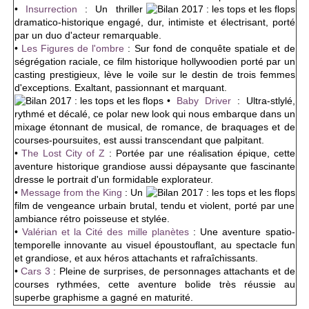
•
Insurrection
: Un thriller
dramatico-historique engagé, dur, intimiste et électrisant, porté
par un duo d'acteur remarquable.
•
Les Figures de l'ombre
: Sur fond de conquête spatiale et de
ségrégation raciale, ce film historique hollywoodien porté par un
casting prestigieux, lève le voile sur le destin de trois femmes
d'exceptions. Exaltant, passionnant et marquant.
•
Baby Driver
: Ultra-stlylé,
rythmé et décalé, ce polar new look qui nous embarque dans un
mixage étonnant de musical, de romance, de braquages et de
courses-poursuites, est aussi transcendant que palpitant.
•
The Lost City of Z
: Portée par une réalisation épique, cette
aventure historique grandiose aussi dépaysante que fascinante
dresse le portrait d'un formidable explorateur.
•
Message from the King
: Un
film de vengeance urbain brutal, tendu et violent, porté par une
ambiance rétro poisseuse et stylée.
•
Valérian et la Cité des mille planètes
: Une aventure spatio-
temporelle innovante au visuel époustouflant, au spectacle fun
et grandiose, et aux héros attachants et rafraîchissants.
•
Cars 3
: Pleine de surprises, de personnages attachants et de
courses rythmées, cette aventure bolide très réussie au
superbe graphisme a gagné en maturité.