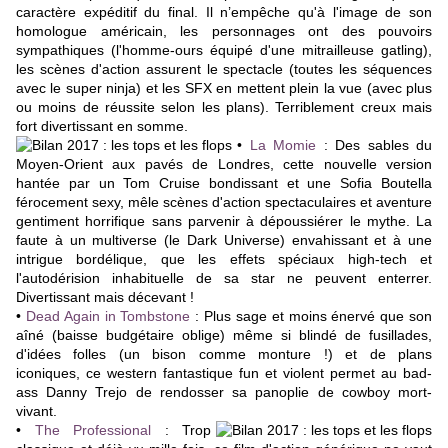
caractère expéditif du final. Il n’empêche qu'à l'image de son
homologue américain, les personnages ont des pouvoirs
sympathiques (l'homme-ours équipé d'une mitrailleuse gatling),
les scènes d'action assurent le spectacle (toutes les séquences
avec le super ninja) et les SFX en mettent plein la vue (avec plus
ou moins de réussite selon les plans). Terriblement creux mais
fort divertissant en somme.
•
La Momie
:
Des sables du
Moyen-Orient aux pavés de Londres, cette nouvelle version
hantée par un Tom Cruise bondissant et une Sofia Boutella
férocement sexy, mêle scènes d'action spectaculaires et aventure
gentiment horrifique sans parvenir à dépoussiérer le mythe. La
faute à un multiverse (le Dark Universe) envahissant et à une
intrigue bordélique, que les effets spéciaux high-tech et
l'autodérision inhabituelle de sa star ne peuvent enterrer.
Divertissant mais décevant !
•
Dead Again in Tombstone
:
Plus sage et moins énervé que son
aîné (baisse budgétaire oblige) même si blindé de fusillades,
d'idées folles (un bison comme monture !) et de plans
iconiques, ce western fantastique fun et violent permet au bad-
ass Danny Trejo de rendosser sa panoplie de cowboy mort-
vivant.
•
The Professional
:
Trop