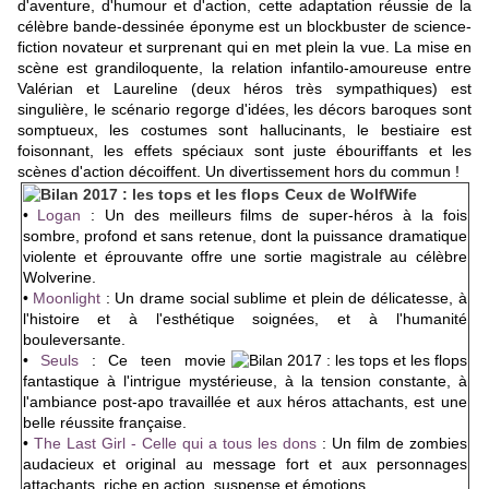
d'aventure, d'humour et d'action, cette adaptation réussie de la
célèbre bande-dessinée éponyme est un blockbuster de science-
fiction novateur et surprenant qui en met plein la vue. La mise en
scène est grandiloquente, la relation infantilo-amoureuse entre
Valérian et Laureline (deux héros très sympathiques) est
singulière, le scénario regorge d'idées, les décors baroques sont
somptueux, les costumes sont hallucinants, le bestiaire est
foisonnant, les effets spéciaux sont juste ébouriffants et les
scènes d'action décoiffent. Un divertissement hors du commun !
Ceux de WolfWife
•
Logan
:
Un des meilleurs films de super-héros à la fois
sombre, profond et sans retenue, dont la puissance dramatique
violente et éprouvante offre une sortie magistrale au célèbre
Wolverine.
•
Moonlight
: Un drame social sublime et plein de délicatesse, à
l'histoire et à l'esthétique soignées, et à l'humanité
bouleversante.
•
Seuls
: Ce teen movie
fantastique à l'intrigue mystérieuse, à la tension constante, à
l'ambiance post-apo travaillée et aux héros attachants, est une
belle réussite française.
•
The Last Girl - Celle qui a tous les dons
: Un film de zombies
audacieux et original au message fort et aux personnages
attachants, riche en action, suspense et émotions.